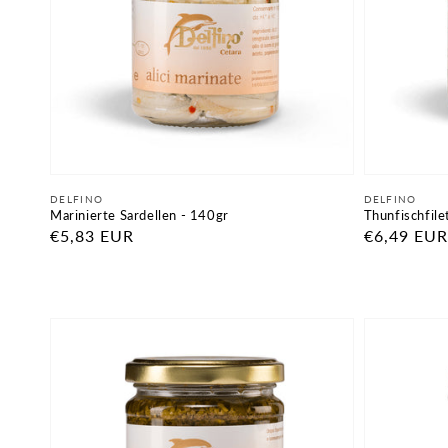
Anbieter:
Anbieter:
DELFINO
DELFINO
Marinierte Sardellen - 140gr
Thunfischfile
Normaler
€5,83 EUR
Normaler
€6,49 EUR
Preis
Preis