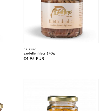
Anbieter:
DELFINO
Sardellenfilets 140gr
Normaler
€4,95 EUR
Preis