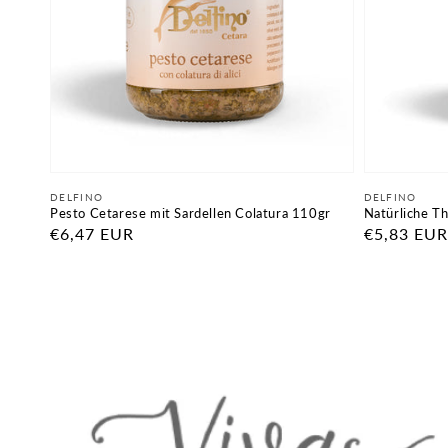
Anbieter:
Anbieter:
DELFINO
DELFINO
Pesto Cetarese mit Sardellen Colatura 110gr
Natürliche Th
Normaler
€6,47 EUR
Normaler
€5,83 EUR
Preis
Preis