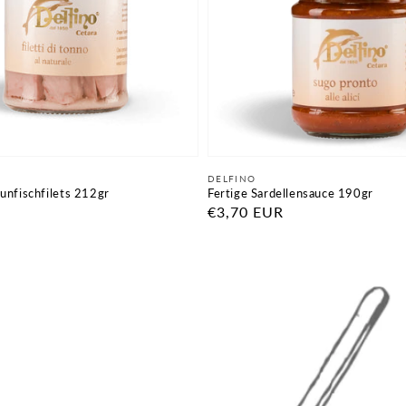
Anbieter:
DELFINO
unfischfilets 212gr
Fertige Sardellensauce 190gr
Normaler
€3,70 EUR
Preis