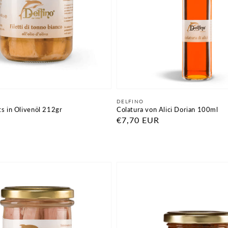
Anbieter:
DELFINO
ts in Olivenöl 212gr
Colatura von Alici Dorian 100ml
Normaler
€7,70 EUR
Preis