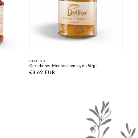
Anbieter:
DELFINO
Geriebener Meeräschenrogen 50gr
Normaler
€8,69 EUR
Preis