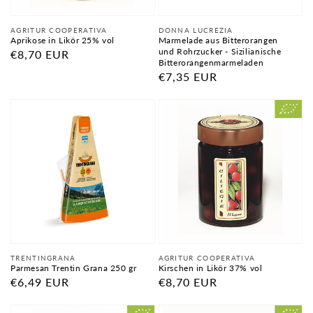
Anbieter:
Anbieter:
AGRITUR COOPERATIVA
DONNA LUCREZIA
Aprikose in Likör 25% vol
Marmelade aus Bitterorangen
und Rohrzucker - Sizilianische
Normaler
€8,70 EUR
Bitterorangenmarmeladen
Preis
Normaler
€7,35 EUR
Preis
Anbieter:
Anbieter:
TRENTINGRANA
AGRITUR COOPERATIVA
Parmesan Trentin Grana 250 gr
Kirschen in Likör 37% vol
Normaler
€6,49 EUR
Normaler
€8,70 EUR
Preis
Preis