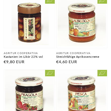
Anbieter:
Anbieter:
AGRITUR COOPERATIVA
AGRITUR COOPERATIVA
Kastanien im Likör 22% vol
Streichfähige Aprikosencreme
Normaler
€9,80 EUR
Normaler
€4,60 EUR
Preis
Preis