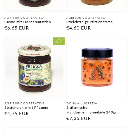
Anbieter:
Anbieter:
AGRITUR COOPERATIVA
AGRITUR COOPERATIVA
Creme mit Erdbeeraufstrich
Streichfähige Pfirsichcreme
Normaler
€6,65 EUR
Normaler
€4,60 EUR
Preis
Preis
Anbieter:
Anbieter:
AGRITUR COOPERATIVA
DONNA LUCREZIA
Streichcreme mit Pflaume
Sizilianische
Mandarinenmarmelade 240gr
Normaler
€4,75 EUR
Normaler
€7,35 EUR
Preis
Preis