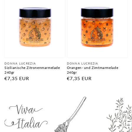
Anbieter:
Anbieter:
DONNA LUCREZIA
DONNA LUCREZIA
Sizilianische Zitronenmarmelade
Orangen- und Zimtmarmelade
240gr
240gr
Normaler
€7,35 EUR
Normaler
€7,35 EUR
Preis
Preis