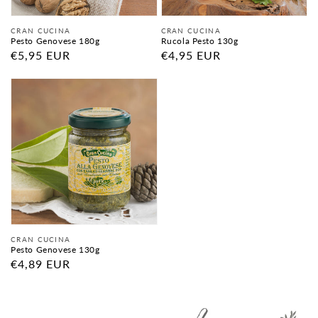
Anbieter:
Anbieter:
CRAN CUCINA
CRAN CUCINA
Pesto Genovese 180g
Rucola Pesto 130g
Normaler
€5,95 EUR
Normaler
€4,95 EUR
Preis
Preis
Anbieter:
CRAN CUCINA
Pesto Genovese 130g
Normaler
€4,89 EUR
Preis