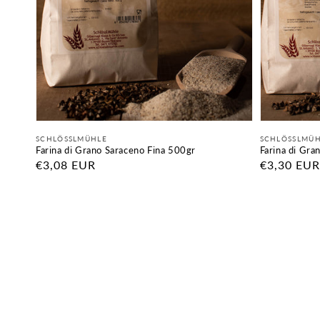
Fornitore:
Fornitore:
SCHLÖSSLMÜHLE
SCHLÖSSLMÜ
Farina di Grano Saraceno Fina 500gr
Farina di Gr
Prezzo
€3,08 EUR
Prezzo
€3,30 EUR
di
di
listino
listino