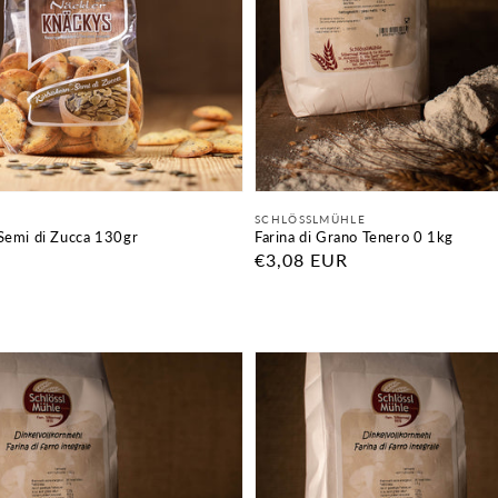
Fornitore:
SCHLÖSSLMÜHLE
Semi di Zucca 130gr
Farina di Grano Tenero 0 1kg
Prezzo
€3,08 EUR
di
listino