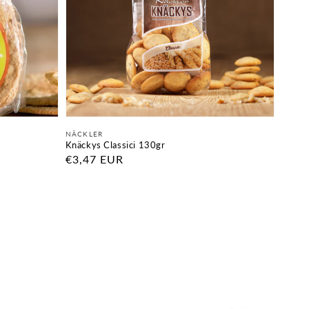
Fornitore:
NÄCKLER
Knäckys Classici 130gr
Prezzo
€3,47 EUR
di
listino