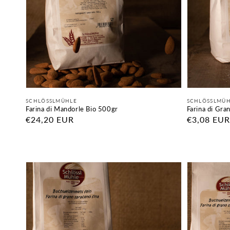
Fornitore:
Fornitore:
SCHLÖSSLMÜHLE
SCHLÖSSLMÜ
Farina di Mandorle Bio 500gr
Farina di Gra
Prezzo
€24,20 EUR
Prezzo
€3,08 EUR
di
di
listino
listino