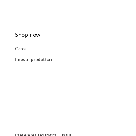
Shop now
Cerca
I nostri produttori
Paese/Area geografica
Lingua