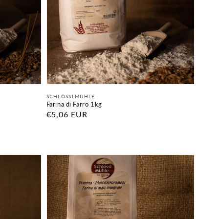
Fornitore:
SCHLÖSSLMÜHLE
Farina di Farro 1kg
Prezzo
€5,06 EUR
di
listino