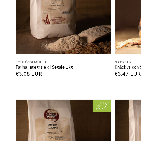
Fornitore:
Fornitore:
SCHLÖSSLMÜHLE
NÄCKLER
Farina Integrale di Segale 1kg
Knäckys con 
Prezzo
€3,08 EUR
Prezzo
€3,47 EUR
di
di
listino
listino