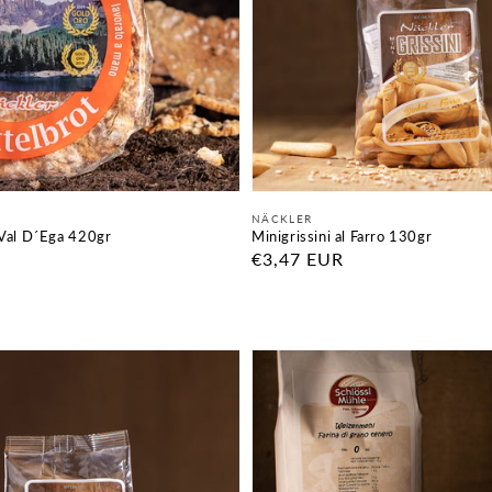
Fornitore:
NÄCKLER
 Val D´Ega 420gr
Minigrissini al Farro 130gr
Prezzo
€3,47 EUR
di
listino