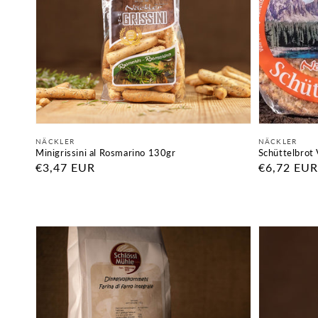
Fornitore:
Fornitore:
NÄCKLER
NÄCKLER
Minigrissini al Rosmarino 130gr
Schüttelbrot
Prezzo
€3,47 EUR
Prezzo
€6,72 EUR
di
di
listino
listino