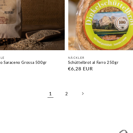
Fornitore:
HLE
NÄCKLER
ano Saraceno Grossa 500gr
Schüttelbrot al Farro 250gr
Prezzo
€6,28 EUR
di
listino
1
2