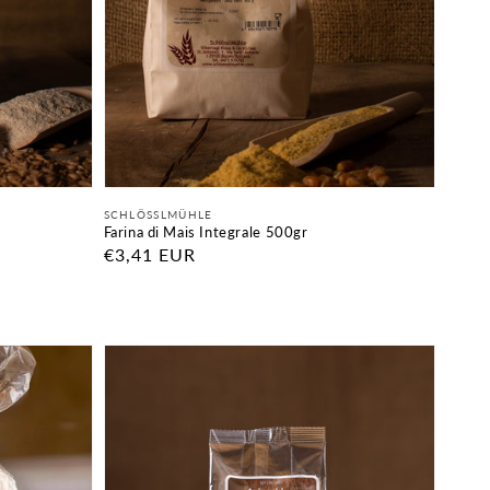
Fornitore:
SCHLÖSSLMÜHLE
Farina di Mais Integrale 500gr
Prezzo
€3,41 EUR
di
listino