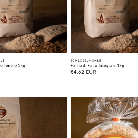
Fornitore:
HLE
SCHLÖSSLMÜHLE
no Tenero 1kg
Farina di Farro Integrale 1kg
Prezzo
€4,62 EUR
di
listino