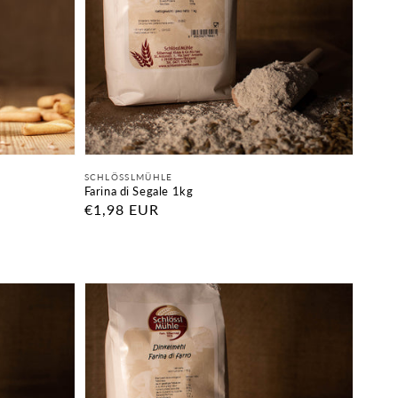
Fornitore:
SCHLÖSSLMÜHLE
Farina di Segale 1kg
Prezzo
€1,98 EUR
di
listino