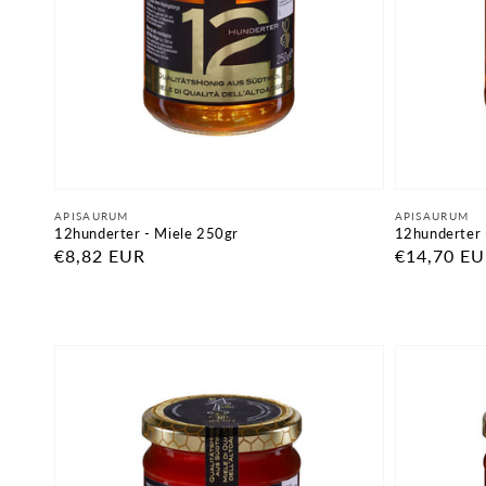
Fornitore:
Fornitore:
APISAURUM
APISAURUM
12hunderter - Miele 250gr
12hunderter 
Prezzo
€8,82 EUR
Prezzo
€14,70 E
di
di
listino
listino