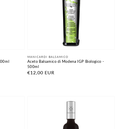
Fornitore:
MANICARDI BALSAMICO
500ml
Aceto Balsamico di Modena IGP Biologico -
500ml
Prezzo
€12,00 EUR
di
listino