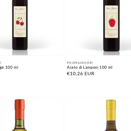
Fornitore:
I
POJER&SANDRI
ege 100 ml
Aceto di Lamponi 100 ml
Prezzo
€10,26 EUR
di
listino