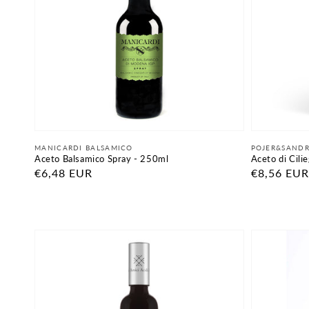
Fornitore:
Fornitore:
MANICARDI BALSAMICO
POJER&SANDR
Aceto Balsamico Spray - 250ml
Aceto di Cili
Prezzo
€6,48 EUR
Prezzo
€8,56 EUR
di
di
listino
listino