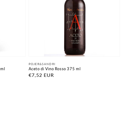
Fornitore:
POJER&SANDRI
 ml
Aceto di Vino Rosso 375 ml
Prezzo
€7,52 EUR
di
listino