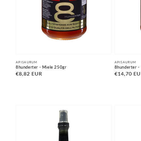
Fornitore:
Fornitore:
APISAURUM
APISAURUM
8hunderter - Miele 250gr
8hunderter -
Prezzo
€8,82 EUR
Prezzo
€14,70 E
di
di
listino
listino