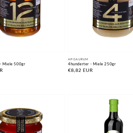
Fornitore:
APISAURUM
- Miele 500gr
4hunderter - Miele 250gr
UR
Prezzo
€8,82 EUR
di
listino