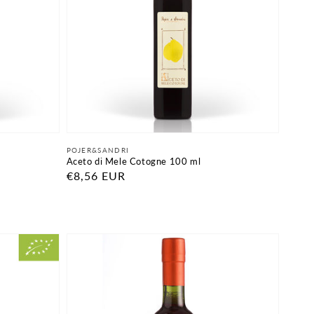
Fornitore:
POJER&SANDRI
Aceto di Mele Cotogne 100 ml
Prezzo
€8,56 EUR
di
listino