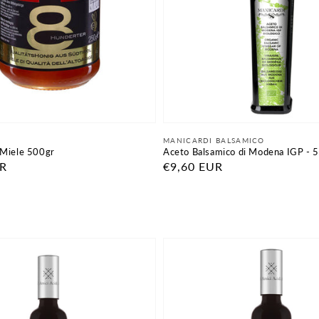
Fornitore:
MANICARDI BALSAMICO
 Miele 500gr
Aceto Balsamico di Modena IGP - 
UR
Prezzo
€9,60 EUR
di
listino