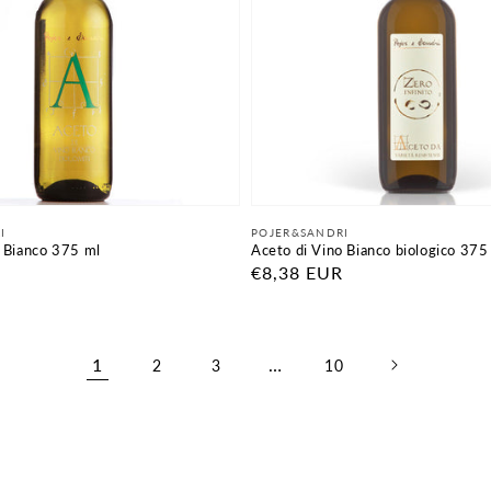
Fornitore:
I
POJER&SANDRI
o Bianco 375 ml
Aceto di Vino Bianco biologico 375
Prezzo
€8,38 EUR
di
listino
1
…
2
3
10