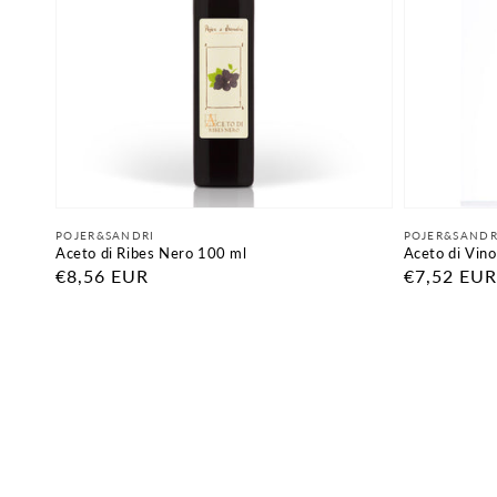
Fornitore:
Fornitore:
POJER&SANDRI
POJER&SANDR
Aceto di Ribes Nero 100 ml
Aceto di Vin
Prezzo
€8,56 EUR
Prezzo
€7,52 EUR
di
di
listino
listino