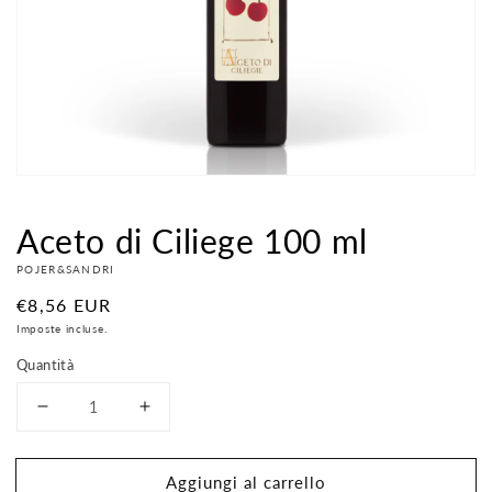
contenuti
multimediali
nella
modalità
galleria
Aceto di Ciliege 100 ml
POJER&SANDRI
Prezzo
€8,56 EUR
di
Imposte incluse.
listino
Quantità
Diminuisci
Aumenta
quantità
quantità
per
per
Aggiungi al carrello
Aceto
Aceto