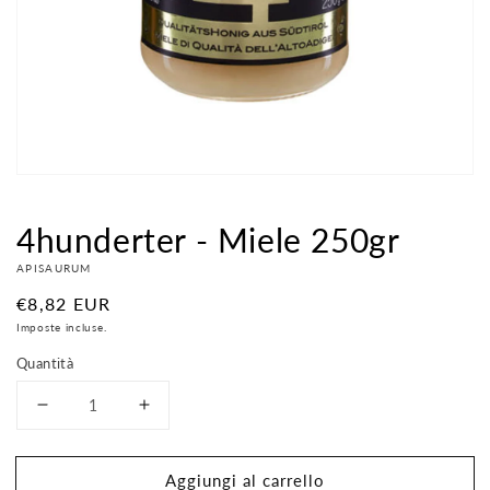
contenuti
multimediali
nella
modalità
galleria
4hunderter - Miele 250gr
APISAURUM
Prezzo
€8,82 EUR
di
Imposte incluse.
listino
Quantità
Diminuisci
Aumenta
quantità
quantità
per
per
Aggiungi al carrello
4hunderter
4hunderter