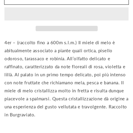
-
-
Miele
Miele
250gr
250gr
4er – (raccolto fino a 600m s.l.m.) Il miele di melo è
abitualmente associato a piante quali ortica, pisello
odoroso, tarassaco e robinia. All’olfatto delicato e
raffinato, caratterizzato da note floreali di rosa, violetta e
lillà. Al palato in un primo tempo delicato, poi più intenso
con note fruttate che richiamano mela, pesca e banana. Il
miele di melo cristallizza molto in fretta e risulta dunque
piacevole a spalmarsi. Questa cristallizzazione dà origine a
una esperienza del gusto vellutata e travolgente. Raccolto
in Burgraviato.