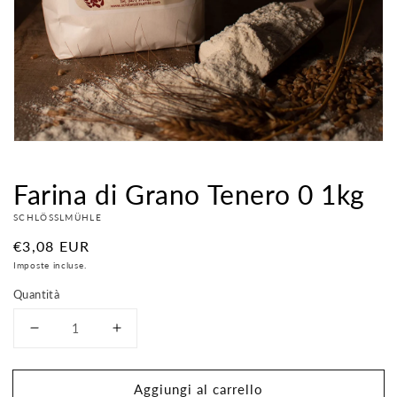
contenuti
multimediali
nella
modalità
galleria
Farina di Grano Tenero 0 1kg
SCHLÖSSLMÜHLE
Prezzo
€3,08 EUR
di
Imposte incluse.
listino
Quantità
Diminuisci
Aumenta
quantità
quantità
per
per
Aggiungi al carrello
Farina
Farina