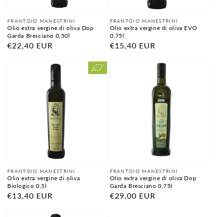
Fornitore:
Fornitore:
FRANTOIO MANESTRINI
FRANTOIO MANESTRINI
Olio extra vergine di oliva Dop
Olio extra vergine di oliva EVO
Garda Bresciano 0,50l
0,75l
Prezzo
€22,40 EUR
Prezzo
€15,40 EUR
di
di
listino
listino
Fornitore:
Fornitore:
FRANTOIO MANESTRINI
FRANTOIO MANESTRINI
Olio extra vergine di oliva
Olio extra vergine di oliva Dop
Biologico 0,5l
Garda Bresciano 0,75l
Prezzo
€13,40 EUR
Prezzo
€29,00 EUR
di
di