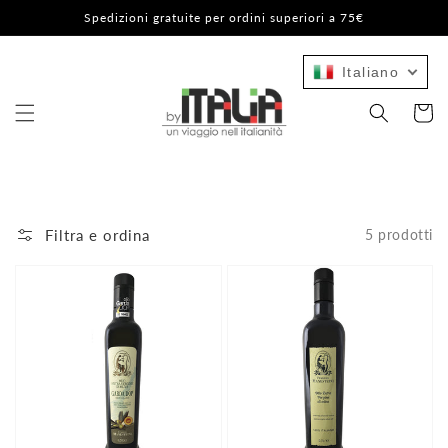
Vai
Spedizioni gratuite per ordini superiori a 75€
direttamente
ai contenuti
Italiano
Carrello
Filtra e ordina
5 prodotti