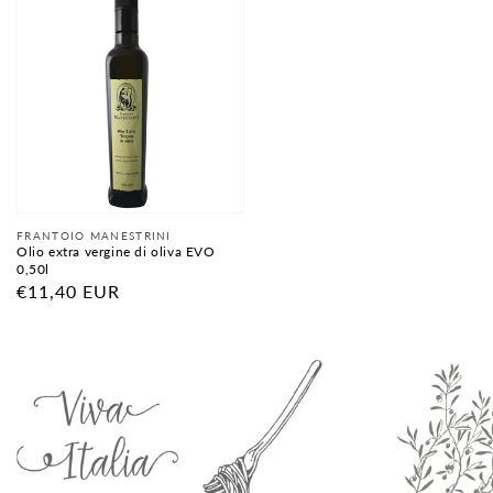
listino
listino
Fornitore:
FRANTOIO MANESTRINI
Olio extra vergine di oliva EVO
0,50l
Prezzo
€11,40 EUR
di
listino