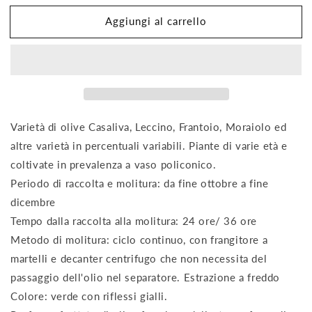
per
per
Aggiungi al carrello
Olio
Olio
extra
extra
vergine
vergine
di
di
oliva
oliva
EVO
EVO
0,50l
0,50l
Varietà di olive Casaliva, Leccino, Frantoio, Moraiolo ed
altre varietà in percentuali variabili. Piante di varie età e
coltivate in prevalenza a vaso policonico.
Periodo di raccolta e molitura: da fine ottobre a fine
dicembre
Tempo dalla raccolta alla molitura: 24 ore/ 36 ore
Metodo di molitura: ciclo continuo, con frangitore a
martelli e decanter centrifugo che non necessita del
passaggio dell'olio nel separatore. Estrazione a freddo
Colore: verde con riflessi gialli.