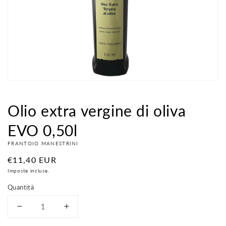
contenuti
multimediali
nella
modalità
galleria
Olio extra vergine di oliva
EVO 0,50l
FRANTOIO MANESTRINI
Prezzo
€11,40 EUR
di
Imposte incluse.
listino
Quantità
Diminuisci
Aumenta
quantità
quantità