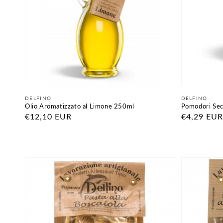
Fornitore:
Fornitore:
DELFINO
DELFINO
Olio Aromatizzato al Limone 250ml
Pomodori Sec
Prezzo
€12,10 EUR
Prezzo
€4,29 EUR
di
di
listino
listino