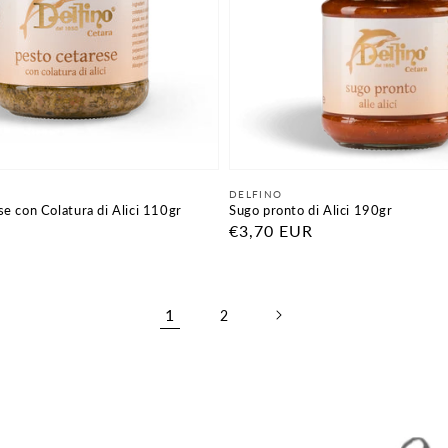
Fornitore:
DELFINO
e con Colatura di Alici 110gr
Sugo pronto di Alici 190gr
Prezzo
€3,70 EUR
di
listino
1
2