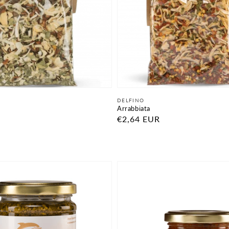
Fornitore:
DELFINO
Arrabbiata
Prezzo
€2,64 EUR
di
listino