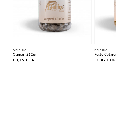
Fornitore:
Fornitore:
DELFINO
DELFINO
Capperi 212gr
Pesto Cetares
Prezzo
€3,19 EUR
Prezzo
€6,47 EUR
di
di
listino
listino