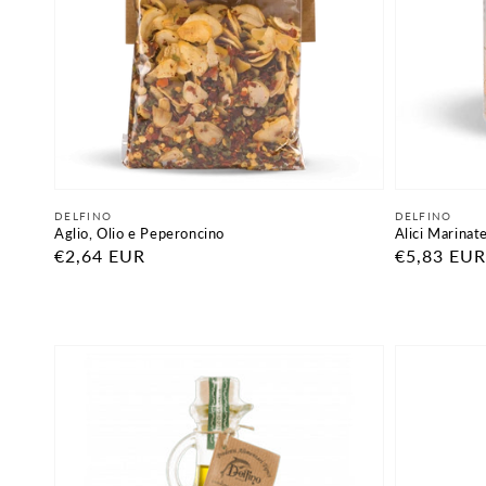
Fornitore:
Fornitore:
DELFINO
DELFINO
Aglio, Olio e Peperoncino
Alici Marinat
Prezzo
€2,64 EUR
Prezzo
€5,83 EUR
di
di
listino
listino