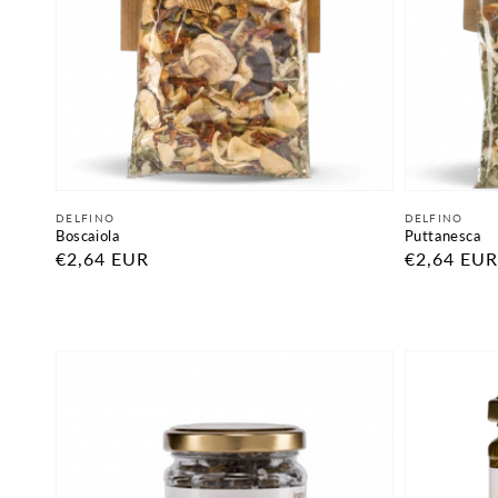
Fornitore:
Fornitore:
DELFINO
DELFINO
Boscaiola
Puttanesca
Prezzo
€2,64 EUR
Prezzo
€2,64 EUR
di
di
listino
listino