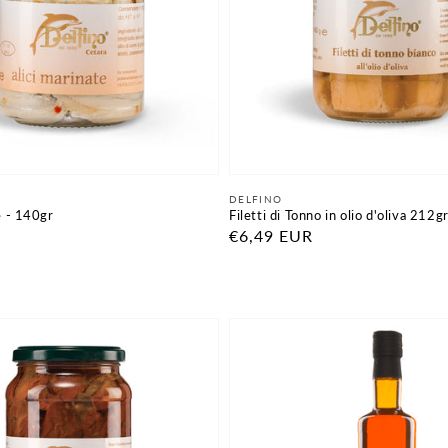
Fornitore:
DELFINO
e - 140gr
Filetti di Tonno in olio d'oliva 212g
Prezzo
€6,49 EUR
di
listino