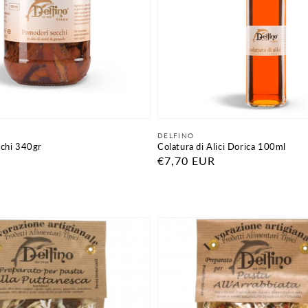
Fornitore:
DELFINO
chi 340gr
Colatura di Alici Dorica 100ml
Prezzo
€7,70 EUR
di
listino