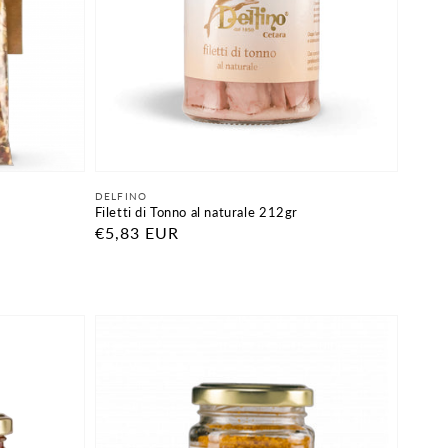
Fornitore:
DELFINO
Filetti di Tonno al naturale 212gr
Prezzo
€5,83 EUR
di
listino