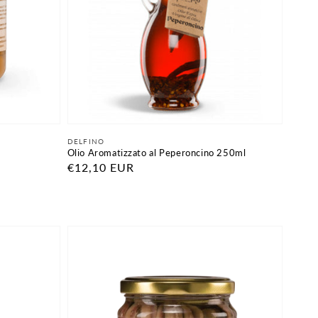
Fornitore:
DELFINO
r
Olio Aromatizzato al Peperoncino 250ml
Prezzo
€12,10 EUR
di
listino