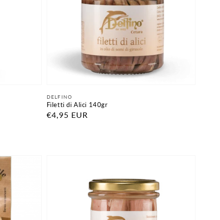
Fornitore:
DELFINO
Filetti di Alici 140gr
Prezzo
€4,95 EUR
di
listino