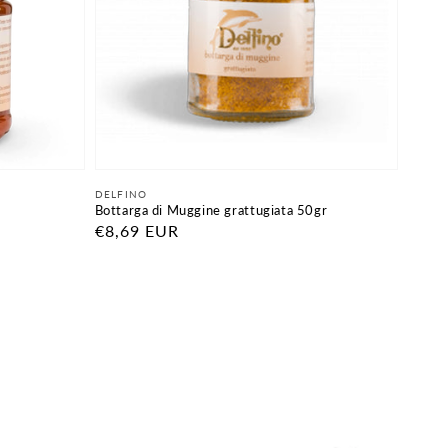
Fornitore:
DELFINO
Bottarga di Muggine grattugiata 50gr
Prezzo
€8,69 EUR
di
listino