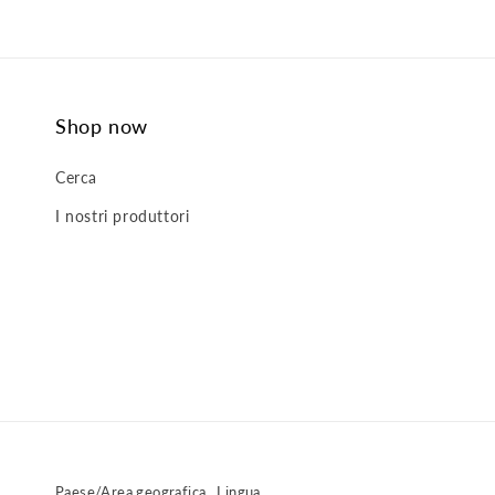
Shop now
Cerca
I nostri produttori
Paese/Area geografica
Lingua