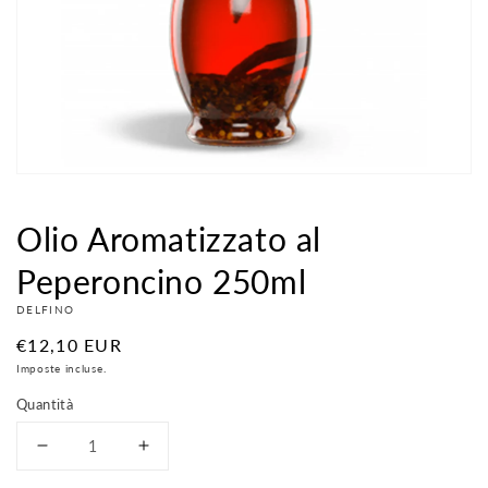
contenuti
multimediali
nella
modalità
galleria
Olio Aromatizzato al
Peperoncino 250ml
DELFINO
Prezzo
€12,10 EUR
di
Imposte incluse.
listino
Quantità
Diminuisci
Aumenta
quantità
quantità