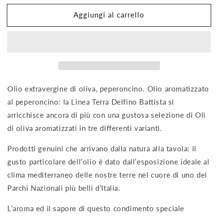
per
per
Aggiungi al carrello
Olio
Olio
Aromatizzato
Aromatizzato
al
al
Peperoncino
Peperoncino
250ml
250ml
Olio extravergine di oliva, peperoncino. Olio aromatizzato
al peperoncino: la Linea Terra Delfino Battista si
arricchisce ancora di più con una gustosa selezione di Oli
di oliva aromatizzati in tre differenti varianti.
Prodotti genuini che arrivano dalla natura alla tavola: il
gusto particolare dell’olio è dato dall’esposizione ideale al
clima mediterraneo delle nostre terre nel cuore di uno dei
Parchi Nazionali più belli d’Italia.
L’aroma ed il sapore di questo condimento speciale