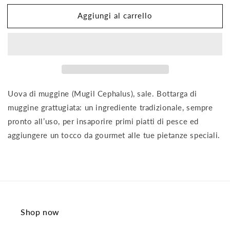
per
per
Aggiungi al carrello
Bottarga
Bottarga
di
di
Muggine
Muggine
grattugiata
grattugiata
50gr
50gr
Uova di muggine (Mugil Cephalus), sale. Bottarga di
muggine grattugiata: un ingrediente tradizionale, sempre
pronto all’uso, per insaporire primi piatti di pesce ed
aggiungere un tocco da gourmet alle tue pietanze speciali.
Shop now