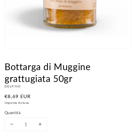
contenuti
multimediali
nella
modalità
galleria
Bottarga di Muggine
grattugiata 50gr
DELFINO
Prezzo
€8,69 EUR
di
Imposte incluse.
listino
Quantità
Diminuisci
Aumenta
quantità
quantità