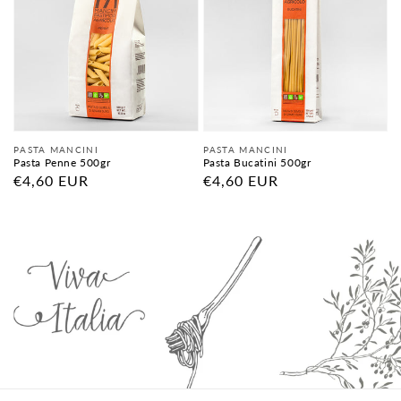
Fornitore:
Fornitore:
PASTA MANCINI
PASTA MANCINI
Pasta Penne 500gr
Pasta Bucatini 500gr
Prezzo
€4,60 EUR
Prezzo
€4,60 EUR
di
di
listino
listino