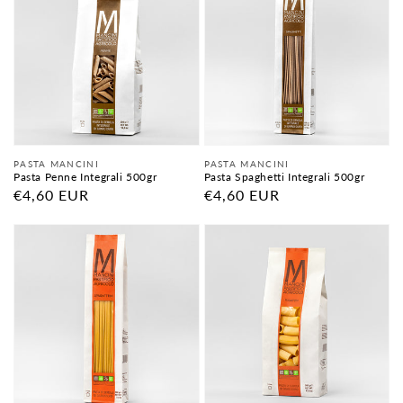
Fornitore:
Fornitore:
PASTA MANCINI
PASTA MANCINI
Pasta Penne Integrali 500gr
Pasta Spaghetti Integrali 500gr
Prezzo
€4,60 EUR
Prezzo
€4,60 EUR
di
di
listino
listino