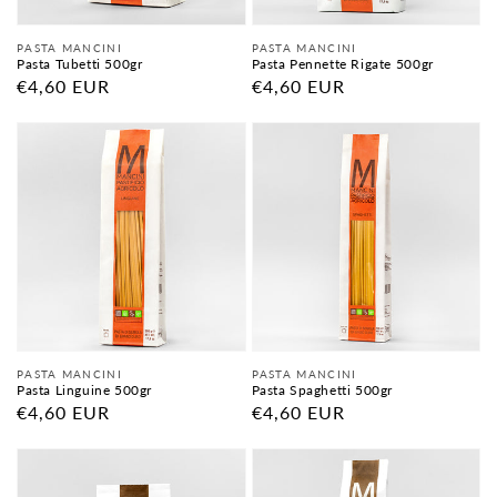
Fornitore:
Fornitore:
PASTA MANCINI
PASTA MANCINI
Pasta Tubetti 500gr
Pasta Pennette Rigate 500gr
Prezzo
€4,60 EUR
Prezzo
€4,60 EUR
di
di
listino
listino
Fornitore:
Fornitore:
PASTA MANCINI
PASTA MANCINI
Pasta Linguine 500gr
Pasta Spaghetti 500gr
Prezzo
€4,60 EUR
Prezzo
€4,60 EUR
di
di
listino
listino