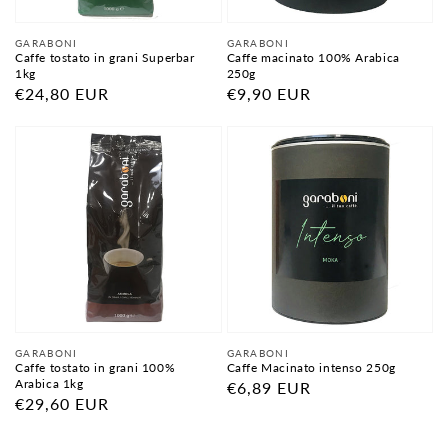
Fornitore:
Fornitore:
GARABONI
GARABONI
Caffe tostato in grani Superbar
Caffe macinato 100% Arabica
1kg
250g
Prezzo
€24,80 EUR
Prezzo
€9,90 EUR
di
di
listino
listino
Fornitore:
Fornitore:
GARABONI
GARABONI
Caffe tostato in grani 100%
Caffe Macinato intenso 250g
Arabica 1kg
Prezzo
€6,89 EUR
Prezzo
€29,60 EUR
di
di
listino