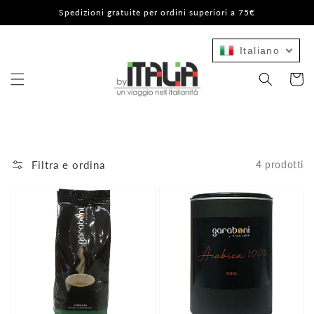
Vai
Spedizioni gratuite per ordini superiori a 75€
direttamente
ai contenuti
Italiano
Carrello
Filtra e ordina
4 prodotti