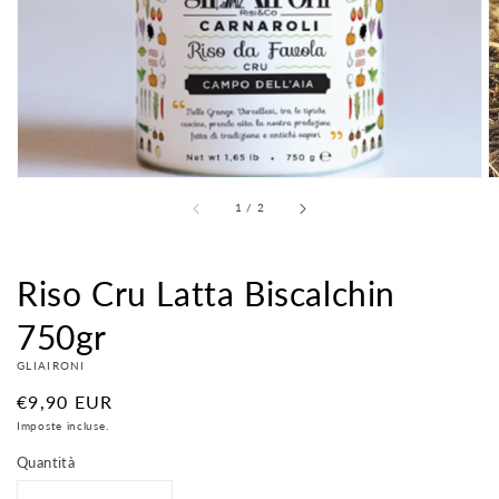
contenuti
multimediali
nella
modalità
galleria
di
1
/
2
Riso Cru Latta Biscalchin
750gr
GLIAIRONI
Prezzo
€9,90 EUR
di
Imposte incluse.
listino
Quantità