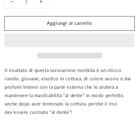
Diminuisci
Aumenta
quantità
quantità
per
per
Aggiungi al carrello
Riso
Riso
Cru
Cru
Latta
Latta
Biscalchin
Biscalchin
750gr
750gr
Il risultato di questa lavorazione morbida è un chicco
ruvido, giovane, elastico in cottura, di colore avorio e dai
profumi intensi con la parte esterna che lo aiuterà a
mantenere la masticabilità “al dente” in modo perfetto,
anche dopo aver terminato la cottura, perché il riso
dev’essere cucinato “al dente”!