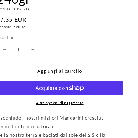
ONNA LUCREZIA
Prezzo
€7,35 EUR
i
mposte incluse.
istino
uantità
Diminuisci
Aumenta
quantità
quantità
per
per
Aggiungi al carrello
Marmellata
Marmellata
di
di
Mandarini
Mandarini
di
di
Sicilia
Sicilia
Altre opzioni di pagamento
240gr
240gr
acchiude i nostri migliori Mandarini cresciuti
econdo i tempi naturali
ella nostra terra e baciati dal sole della Sicilia