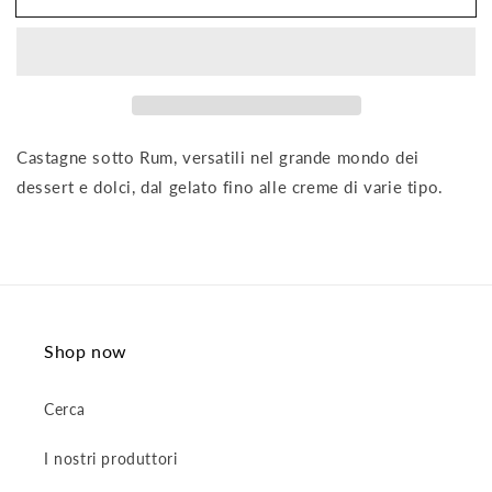
in
in
Liquore
Liquore
22%
22%
vol
vol
Castagne sotto Rum, versatili nel grande mondo dei
dessert e dolci, dal gelato fino alle creme di varie tipo.
Shop now
Cerca
I nostri produttori