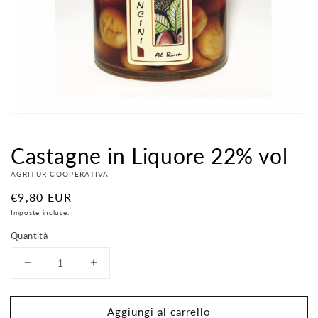
contenuti
multimediali
nella
modalità
galleria
Castagne in Liquore 22% vol
AGRITUR COOPERATIVA
Prezzo
€9,80 EUR
di
Imposte incluse.
listino
Quantità
Diminuisci
Aumenta
quantità
quantità
per
per
Aggiungi al carrello
Castagne
Castagne